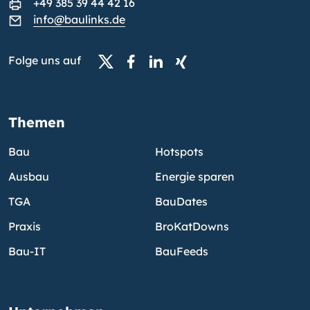
+49 385 39 44 42 16
info@baulinks.de
Folge uns auf
Themen
Bau
Hotspots
Ausbau
Energie sparen
TGA
BauDates
Praxis
BroKatDowns
Bau-IT
BauFeeds