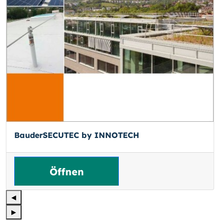
BauderSECUTEC by INNOTECH
Öffnen
◄
►