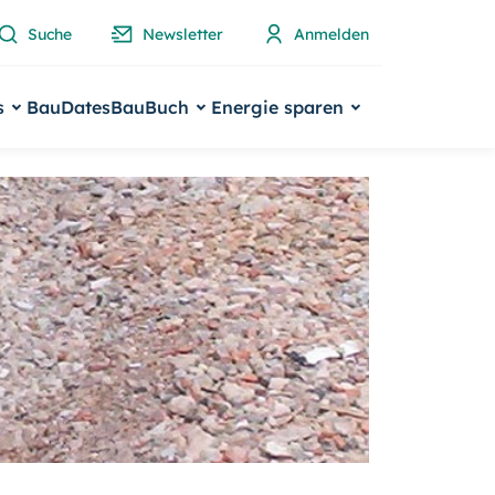
Suche
Newsletter
Anmelden
s
BauDates
BauBuch
Energie sparen