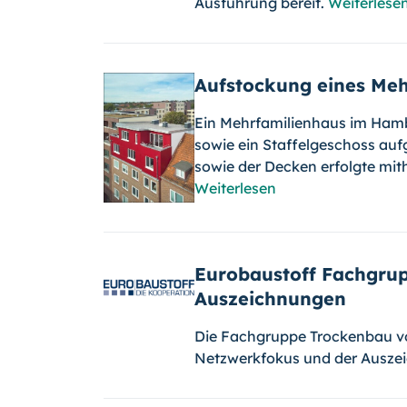
Ausführung bereit.
Weiterlese
Aufstockung eines Meh
Ein Mehrfamilienhaus im Hamb
sowie ein Staffelgeschoss au
sowie der Decken erfolgte mith
Weiterlesen
Eurobaustoff Fachgru
Auszeichnungen
Die Fachgruppe Trockenbau vo
Netzwerkfokus und der Auszei