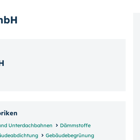
GmbH
H
briken
und Unterdachbahnen
Dämmstoffe
äudeabdichtung
Gebäudebegrünung