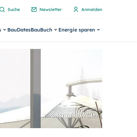
Suche
Newsletter
Anmelden
s
BauDates
BauBuch
Energie sparen