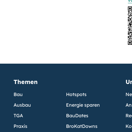
v
Themen
U
Bau
Hotspots
Ne
Ausbau
Energie sparen
An
TGA
BauDates
Re
Praxis
BroKatDowns
Ko