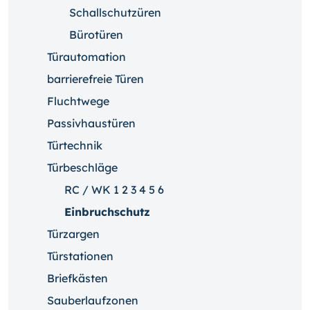
Schallschutzüren
Bürotüren
Türautomation
barrierefreie Türen
Fluchtwege
Passivhaustüren
Türtechnik
Türbeschläge
RC / WK 1 2 3 4 5 6
Einbruchschutz
Türzargen
Türstationen
Briefkästen
Sauberlaufzonen