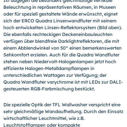
Ist dagegen die besonders gleichmäßige vertikale
Beleuchtung in repräsentativen Räumen, in Museen
oder für speziell gestaltete Wände erwünscht, eignet
sich der ERCO Quadra Linsenwandfluter mit seinem
hoch entwickelten Linsen-Reflektorsystem (Bild oben).
Die ebenfalls rechteckigen Deckeneinbauleuchten
verfügen über blendfreie Darklightreflektoren, die mit
einem Abblendwinkel von 50° einen bemerkenswerten
Sehkomfort erzielen. Auch für die Quadra Wandfluter
stehen neben Niedervolt-Halogenlampen jetzt hoch
effiziente Halogen-Metalldampflampen in
unterschiedlichen Wattagen zur Verfügung; der
Quadra Wandfluter varychrome ist mit LEDs zur DALI-
gesteuerten RGB-Farbmischung bestückt.
Die spezielle Optik der TFL Wallwasher verspricht eine
sehr gleichmäßige Wandaufhellung. Durch den Einsatz
wirtschaftlicher Leuchtmittel, wie z.B.
Leuchtstofflampen oder kompakte