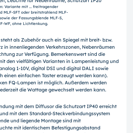
 Variante mit ... freitragender
end MLF-SFT oder breitstrahlend MLF-
sowie der Fassungsblende MLF-S,
F-WF, ohne Lichtlenkung.
eht als Zubehör auch ein Spiegel mit breit- bzw.
satz in innenliegenden Verkehrszonen, Nebenräumen
chtung zur Verfügung. Bemerkenswert sind die
t den vielfältigen Varianten in Lampenleistung und
alog 1-10V, digital DSI und digital DALI sowie
 einen einfachen Taster erzeugt werden kann).
arken FQ-Lampen ist möglich. Außerdem werden
jederzeit die Wattage gewechselt werden kann.
indung mit dem Diffusor die Schutzart IP40 erreicht
t und mit dem Standard-Steckverbindungssystem
ende und liegende Montage sind mit
uchte mit identischem Befestigungsabstand