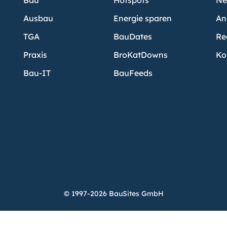
Bau
Hotspots
Ne
Ausbau
Energie sparen
An
TGA
BauDates
Re
Praxis
BroKatDowns
Ko
Bau-IT
BauFeeds
© 1997-2026 BauSites GmbH