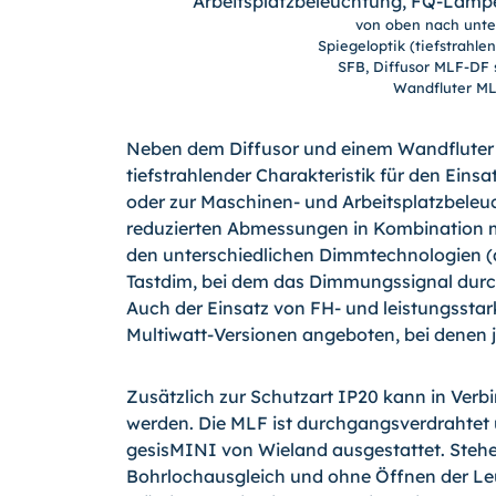
von oben nach unten:
Spiegeloptik (tiefstrahl
SFB, Diffusor MLF-DF 
Wandfluter ML
Neben dem Diffusor und einem Wandfluter st
tiefstrahlender Charakteristik für den Ein
oder zur Maschinen- und Arbeitsplatzbeleu
reduzierten Abmessungen in Kombination mi
den unterschiedlichen Dimmtechnologien (an
Tastdim, bei dem das Dimmungssignal durch
Auch der Einsatz von FH- und leistungsst
Multiwatt-Versionen angeboten, bei denen 
Zusätzlich zur Schutzart IP20 kann in Verb
werden. Die MLF ist durchgangsverdrahte
gesisMINI von Wieland ausgestattet. Steh
Bohrlochausgleich und ohne Öffnen der Le