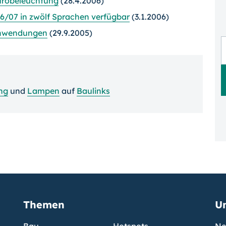
Bürobeleuchtung
(28.4.2006)
06/07 in zwölf Sprachen verfügbar
(3.1.2006)
 Anwendungen
(29.9.2005)
ng
und
Lampen
auf
Baulinks
Themen
U