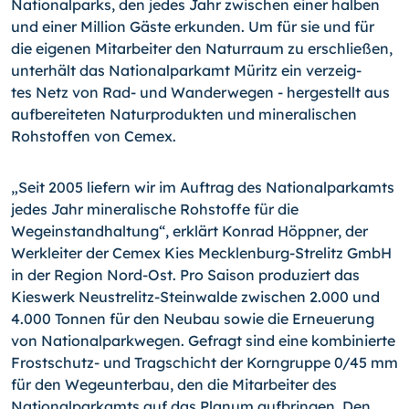
Nationalparks, den jedes Jahr zwischen einer halben
und einer Million Gäste erkunden. Um für sie und für
die eigenen Mitarbeiter den Naturraum zu er­schließen,
unterhält das Nationalparkamt Müritz ein verzeig­
tes Netz von Rad- und Wanderwegen - hergestellt aus
auf­bereiteten Naturprodukten und mineralischen
Rohstoffen von Cemex.
„Seit 2005 liefern wir im Auftrag des Nationalparkamts
jedes Jahr mineralische Rohstoffe für die
Wegeinstandhaltung“, er­klärt Konrad Höppner, der
Werkleiter der Cemex Kies Mecklen­burg-Strelitz GmbH
in der Region Nord-Ost. Pro Saison produ­ziert das
Kieswerk Neustrelitz-Steinwalde zwischen 2.000 und
4.000 Tonnen für den Neubau sowie die Erneuerung
von Natio­nalparkwegen. Gefragt sind eine kombinierte
Frostschutz- und Tragschicht der Korngruppe 0/45 mm
für den Wegeunterbau, den die Mitarbeiter des
Nationalparkamts auf das Planum auf­bringen. Den