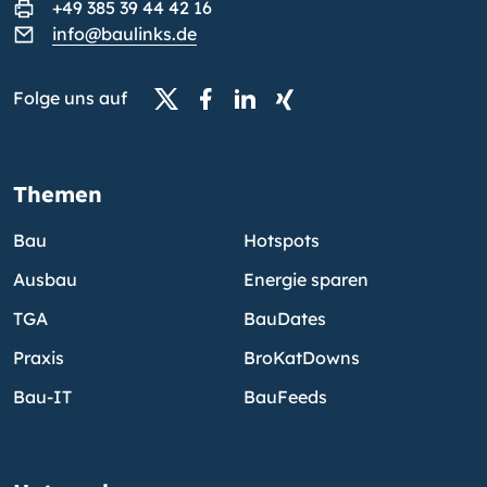
+49 385 39 44 42 16
info@baulinks.de
Folge uns auf
Themen
Bau
Hotspots
Ausbau
Energie sparen
TGA
BauDates
Praxis
BroKatDowns
Bau-IT
BauFeeds