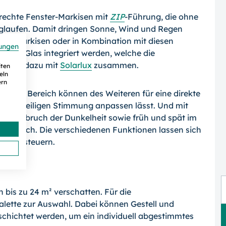
rechte Fenster-Markisen mit
ZIP
-Führung, die ohne
nglaufen. Damit dringen Sonne, Wind und Regen
r ZIP-Markisen oder in Kombination mit diesen
ungen
aus Glas integriert werden, welche die
beitet dazu mit
Solarlux
zusammen.
iten
eln
ern
ikalen Bereich können des Weiteren für eine direkte
 der jeweiligen Stimmung anpassen lässt. Und mit
ach Einbruch der Dunkelheit sowie früh und spät im
dem Dach. Die verschiedenen Funktionen lassen sich
Funk steuern.
bis zu 24 m² verschatten. Für die
alette zur Auswahl. Dabei können Gestell und
chichtet werden, um ein individuell abgestimmtes