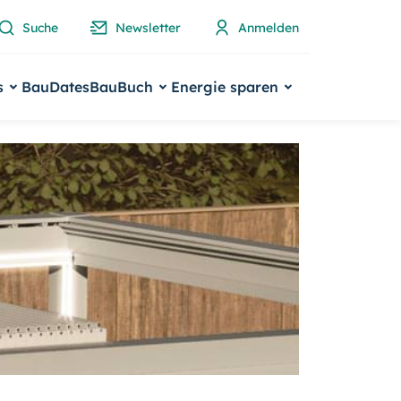
Suche
Newsletter
Anmelden
s
BauDates
BauBuch
Energie sparen