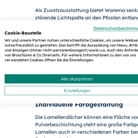
Als Zusatzausstattung bietet Warema senk
störende Lichtspalte an den Pfosten entla
auch von den Seiten nicht ein. Anstelle de
Datenschutzbestimm
können nach Wunsch auch Schiebeelemente 
Cookie-Baustelle
Wetterfestigkeit noch erhöhen - Warema ar
Wir und unsere Partner nutzen unterschiedliche Cookies, um unsere Webse
nutzerfreundlich zu gestalten. Das betrifft die Ausspielung von News, Artik
und Anzeigen (immer nicht-personenbezogen!) sowie u.a. auch das Anford
von Broschüren & Co Ihrerseits. Für weitere Informationen zu den von uns
LED-Lichtschienen im horizontalen und vert
verwendeten Cookies öffnen Sie die Einstellungen.
und indirekte Beleuchtung sorgen, die sich
zusätzlichen Heizstrahlern entsteht auch n
Jahr ein gemütliches Wohlfühlklima unter 
Alle akzeptieren
mit dem Warema Mobile System (WMS) per 
Einstellungen
Individuelle Farbgestaltung
Die Lamellendächer können eine Fläche von 
Pulverbeschichtung steht eine große Farbp
Lamellen auch in verschiedenen Farben bes