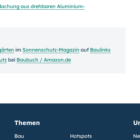
dachung aus drehbaren Aluminium-
gärten
im
Sonnenschutz-Magazin
auf
Baulinks
utz
bei
Baubuch / Amazon.de
Themen
U
Bau
Hotspots
Ne