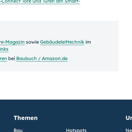
p-Connect Tore und Türen am Smart-
re-Magazin
sowie
Gebäudeleittechnik
im
inks
ren
bei
Baubuch / Amazon.de
Themen
U
Bau
Hotspots
Ne