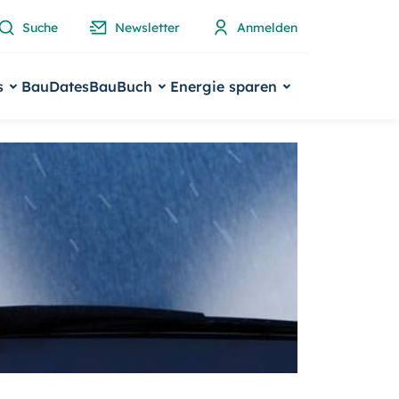
Suche
Newsletter
Anmelden
s
BauDates
BauBuch
Energie sparen