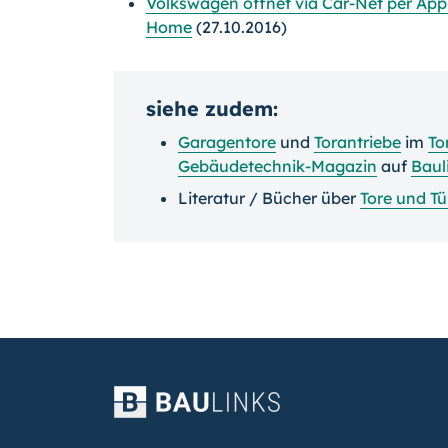
Volkswagen öffnet via Car-Net per Ap
Home
(27.10.2016)
siehe zudem:
Garagentore
und
Torantriebe
im
To
Gebäudetechnik-Magazin
auf
Baul
Literatur / Bücher über
Tore und Tü