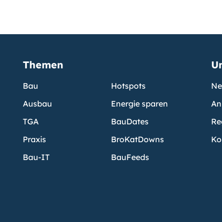
Themen
U
Bau
Hotspots
Ne
Ausbau
Energie sparen
An
TGA
BauDates
Re
Praxis
BroKatDowns
Ko
Bau-IT
BauFeeds