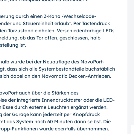
euerung durch einen 3-Kanal-Wechselcode-
nder und Steuereinheit erlaubt. Per Tastendruck
en Torzustand einholen. Verschiedenfarbige LEDs
ldung, ob das Tor offen, geschlossen, halb
tellung ist.
shalb wurde bei der Neuauflage des Novo­Port-
gt, dass sich alle Systembestandteile buchstäblich
t sich dabei an den Novomatic Decken-Antrieben.
voPort auch über die Stärken des
se der integrierte Innendrucktaster oder die LED-
hlüsse durch externe Leuchten ergänzt werden.
ng der Garage kann jederzeit per Knopfdruck
mt das System nach 60 Minuten dann selbst. Die
Stopp-Funktionen wurde ebenfalls übernommen.