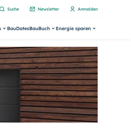
Suche
Newsletter
Anmelden
s
BauDates
BauBuch
Energie sparen