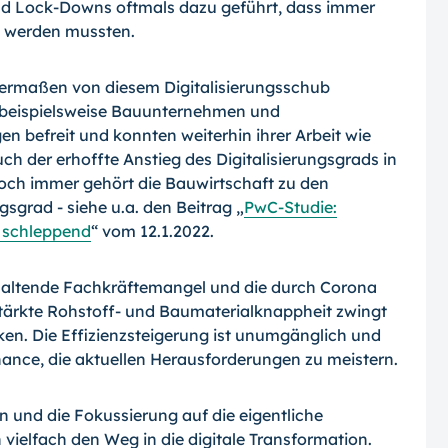
nd Lock-Downs oftmals dazu geführt, dass immer
t werden mussten.
chermaßen von diesem Digitalisierungsschub
n beispielsweise Bauunternehmen und
 befreit und konnten weiterhin ihrer Arbeit wie
ch der erhoffte Anstieg des Digitalisierungsgrads in
Noch immer gehört die Bauwirtschaft zu den
sgrad - siehe u.a. den Beitrag „
PwC-Studie:
n schleppend
“ vom 12.1.2022.
nhaltende Fachkräftemangel und die durch Corona
tärkte Rohstoff- und Baumaterialknappheit zwingt
n. Die Effizienzsteigerung ist unumgänglich und
 Chance, die aktuellen Herausforderungen zu meistern.
 und die Fokussierung auf die eigentliche
vielfach den Weg in die digitale Transformation.