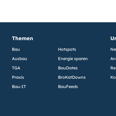
Themen
U
Bau
Hotspots
Ne
Ausbau
Energie sparen
An
TGA
BauDates
Re
Praxis
BroKatDowns
Ko
Bau-IT
BauFeeds