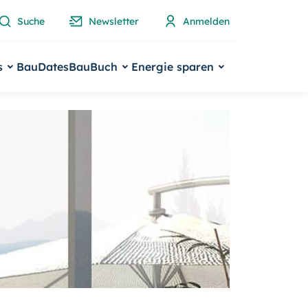
Suche
Newsletter
Anmelden
s
BauDates
BauBuch
Energie sparen