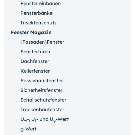
Fenster einbauen
Fensterbänke
Insektenschutz
Fenster Magazin
(Fassaden)Fenster
Fenstertüren
Dachfenster
Kellerfenster
Passivhausfenster
Sicherheitsfenster
Schallschutzfenster
Trockenbaufenster
U
-, U
- und U
-Wert
w
f
g
g-Wert