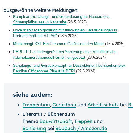
ausgewählte weitere Meldungen:
Komplexe Schalungs- und Gerüstlösung für Neubau des
Schauspielhauses in Karlsruhe
(28.5.2025)
Doka stärkt Marktposition mit innovativen Gerüstlösungen in
Partnerschaft mit AT-PAC
(28.5.2025)
Munk bringt XXL-Ein-Personen-Gerüst auf den Markt
(15.4.2025)
PERI UP Fassadengerüst bei Sanierung einer Abfülllinie der
Adelholzener Alpenquell GmbH eingesetzt
(28.6.2024)
Schalungs- und Gerüstkonzept für Düsseldorfer Hochbaukomplex
Pandion Officehome Rise à la PERI
(29.5.2024)
siehe zudem:
Treppenbau
,
Gerüstbau
und
Arbeitsschutz
bei
Ba
Literatur / Bücher zum
Thema
Bauwirtschaft
,
Treppen
und
Sanierung
bei
Baubuch / Amazon.de