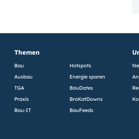
Themen
U
Bau
Hotspots
Ne
Ausbau
Energie sparen
An
TGA
BauDates
Re
Praxis
BroKatDowns
Ko
Bau-IT
BauFeeds