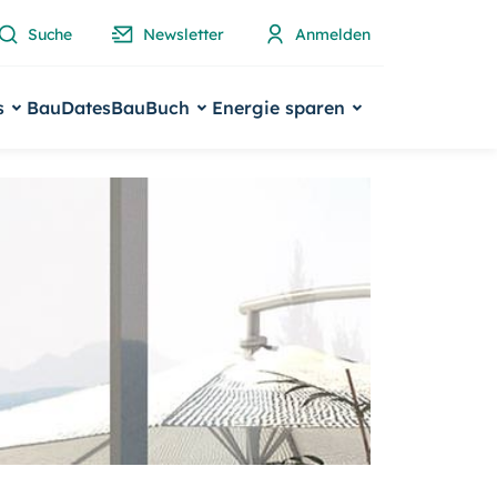
Suche
Newsletter
Anmelden
s
BauDates
BauBuch
Energie sparen