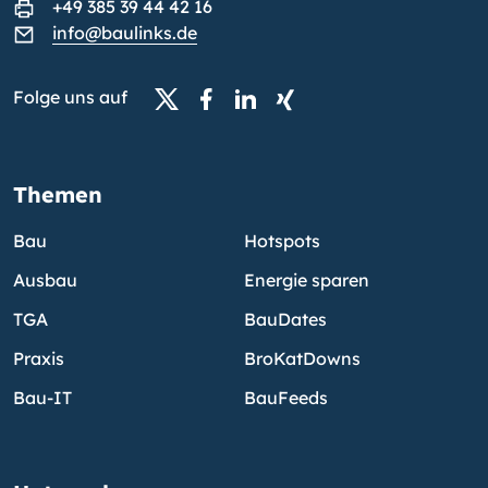
+49 385 39 44 42 16
info@baulinks.de
Folge uns auf
Themen
Bau
Hotspots
Ausbau
Energie sparen
TGA
BauDates
Praxis
BroKatDowns
Bau-IT
BauFeeds