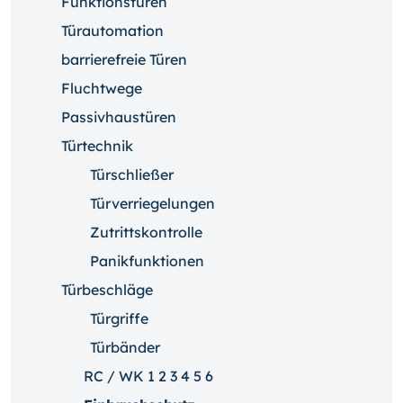
Funktionstüren
Türautomation
barrierefreie Türen
Fluchtwege
Passivhaustüren
Türtechnik
Türschließer
Türverriegelungen
Zutrittskontrolle
Panikfunktionen
Türbeschläge
Türgriffe
Türbänder
RC / WK 1 2 3 4 5 6