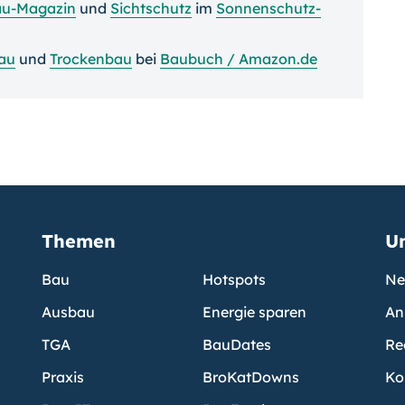
au-Magazin
und
Sichtschutz
im
Sonnenschutz-
au
und
Trockenbau
bei
Baubuch / Amazon.de
Themen
U
Bau
Hotspots
Ne
Ausbau
Energie sparen
An
TGA
BauDates
Re
Praxis
BroKatDowns
Ko