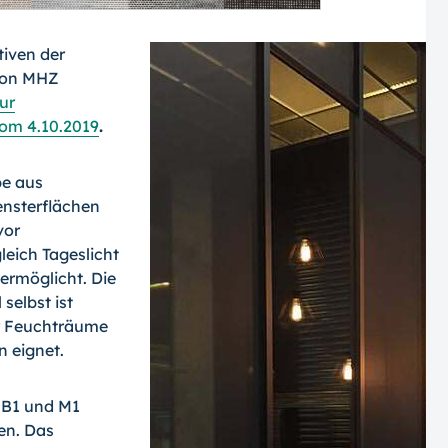
tiven der
 von MHZ
ur
vom 4.10.2019
.
be aus
ensterflächen
vor
eich Tageslicht
ermöglicht. Die
 selbst ist
r Feuchträume
 eignet.
 B1 und M1
en. Das