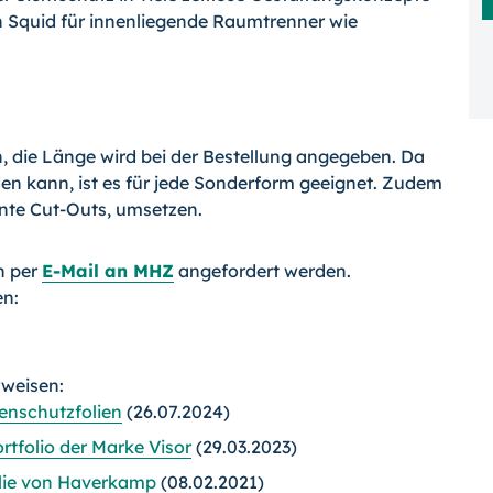
h Squid für innenliegende Raumtrenner wie
ich, die Länge wird bei der Bestellung angegeben. Da
den kann, ist es für jede Sonderform geeignet. Zudem
nte Cut-Outs, umsetzen.
n per
E-Mail an MHZ
angefordert werden.
en:
rweisen:
nschutzfolien
(26.07.2024)
rtfolio der Marke Visor
(29.03.2023)
olie von Haverkamp
(08.02.2021)