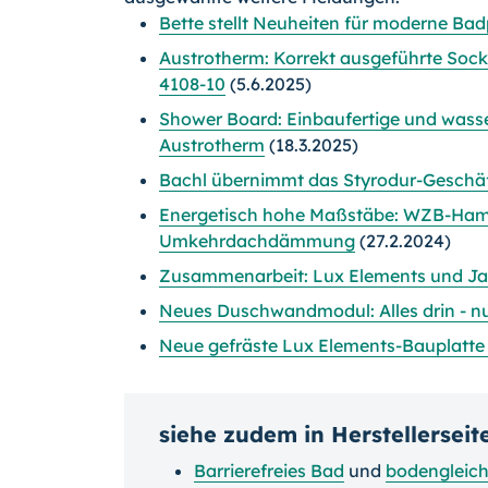
Bette stellt Neuheiten für moderne Ba
Austrotherm: Korrekt ausgeführte So
4108-10
(5.6.2025)
Shower Board: Einbaufertige und wass
Austrotherm
(18.3.2025)
Bachl übernimmt das Styrodur-Geschä
Energetisch hohe Maßstäbe: WZB-Hamb
Umkehrdachdämmung
(27.2.2024)
Zusammenarbeit: Lux Elements und Ja
Neues Duschwandmodul: Alles drin - n
Neue gefräste Lux Elements-Bauplatte
siehe zudem in Herstellerseit
Barrierefreies Bad
und
bodengleic