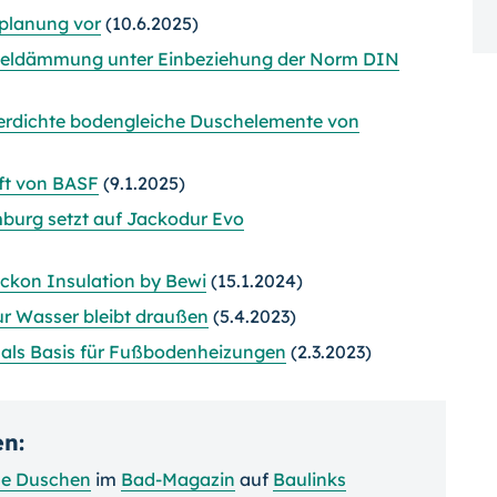
dplanung vor
(10.6.2025)
ckeldämmung unter Einbeziehung der Norm DIN
erdichte bodengleiche Duschelemente von
ft von BASF
(9.1.2025)
urg setzt auf Jackodur Evo
ckon Insulation by Bewi
(15.1.2024)
ur Wasser bleibt draußen
(5.4.2023)
 als Basis für Fußbodenheizungen
(2.3.2023)
en:
he Duschen
im
Bad-Magazin
auf
Baulinks