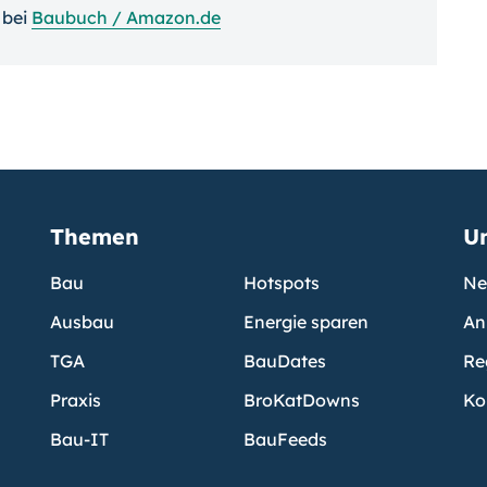
bei
Baubuch / Amazon.de
Themen
U
Bau
Hotspots
Ne
Ausbau
Energie sparen
An
TGA
BauDates
Re
Praxis
BroKatDowns
Ko
Bau-IT
BauFeeds