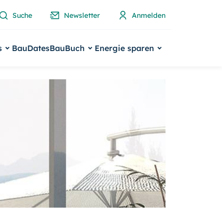
Suche
Newsletter
Anmelden
s
BauDates
BauBuch
Energie sparen