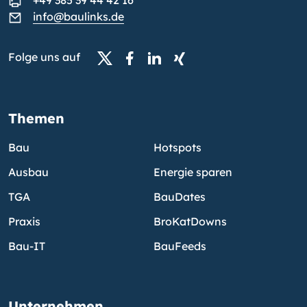
+49 385 39 44 42 16
info@baulinks.de
Folge uns auf
Themen
Bau
Hotspots
Ausbau
Energie sparen
TGA
BauDates
Praxis
BroKatDowns
Bau-IT
BauFeeds
Unternehmen