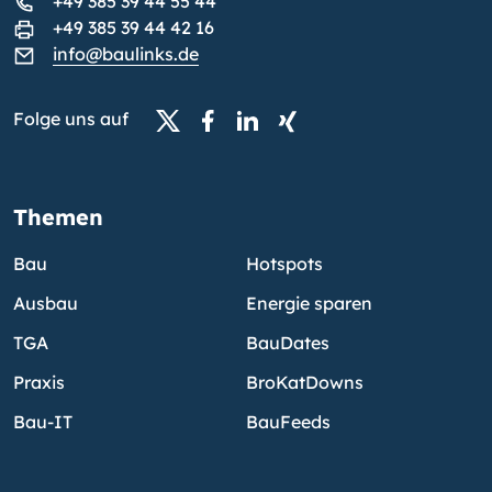
+49 385 39 44 55 44
+49 385 39 44 42 16
info@baulinks.de
Folge uns auf
Themen
Bau
Hotspots
Ausbau
Energie sparen
TGA
BauDates
Praxis
BroKatDowns
Bau-IT
BauFeeds