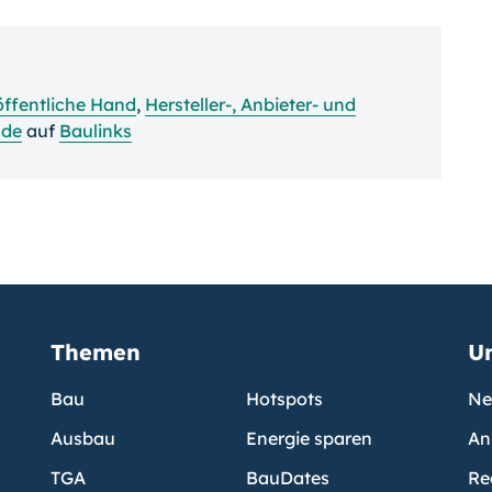
öffentliche Hand
,
Hersteller-, Anbieter- und
nde
auf
Baulinks
Themen
U
Bau
Hotspots
Ne
Ausbau
Energie sparen
An
TGA
BauDates
Re