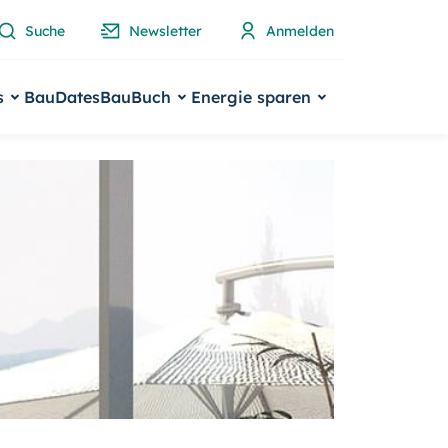
Suche
Newsletter
Anmelden
s
BauDates
BauBuch
Energie sparen