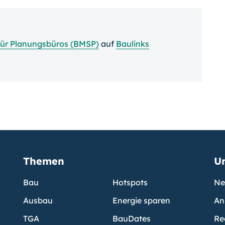
ür Planungsbüros (BMSP)
auf
Baulinks
Themen
U
Bau
Hotspots
Ne
Ausbau
Energie sparen
An
TGA
BauDates
Re