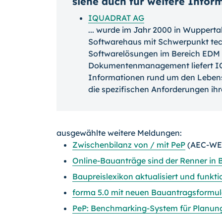
siehe auch für weitere Infor
IQUADRAT AG
... wurde im Jahr 2000 in Wupperta
Softwarehaus mit Schwerpunkt te
Softwarelösungen im Bereich EDM
Dokumentenmanagement liefert I
Informationen rund um den Lebensz
die spezifischen Anforderungen ih
ausgewählte weitere Meldungen:
Zwischenbilanz von / mit PeP
(AEC-WEB
Online-Bauanträge sind der Renner in
Baupreislexikon aktualisiert und funkti
forma 5.0 mit neuen Bauantragsformu
PeP: Benchmarking-System für Planungs