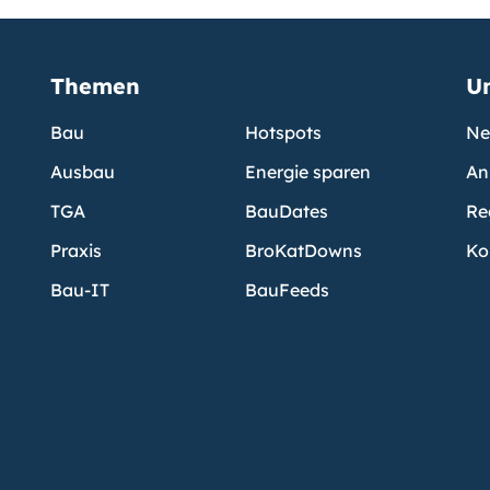
Themen
U
Bau
Hotspots
Ne
Ausbau
Energie sparen
An
TGA
BauDates
Re
Praxis
BroKatDowns
Ko
Bau-IT
BauFeeds