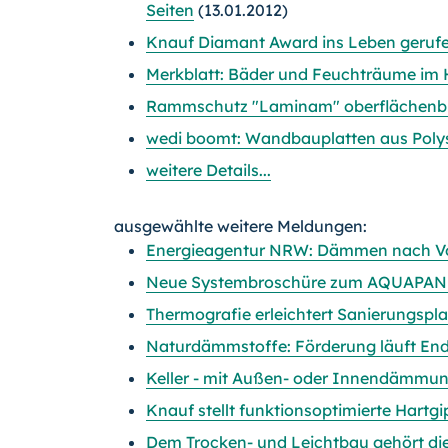
Seiten
(13.01.2012)
Knauf Diamant Award ins Leben geruf
Merkblatt: Bäder und Feuchträume im
Rammschutz "Laminam" oberflächenbü
wedi boomt: Wandbauplatten aus Poly
weitere Details...
ausgewählte weitere Meldungen:
Energieagentur NRW: Dämmen nach Vors
Neue Systembroschüre zum AQUAPANE
Thermografie erleichtert Sanierungspl
Naturdämmstoffe: Förderung läuft End
Keller - mit Außen- oder Innendämmu
Knauf stellt funktionsoptimierte Hartg
Dem Trocken- und Leichtbau gehört di