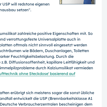
r USP will redstone eigenen
nausbau setzen".
msilikat zahlreiche positive Eigenschaften mit. So
und verrottungsfeste Universalplatte auch in
platten oftmals nicht sinnvoll eingesetzt werden
euchträumen wie Bädern, Duschanlagen, Toiletten
tarker Feuchtigkeitsbelastung. Durch die
.B. Diffusionsoffenheit, kapillare Leitfähigkeit und
mmelpilzprobleme durch Kalziumsilikat vermieden
fttechnik ohne Steckdose' basierend auf
ten erübrigt sich meistens sogar die sonst übliche
andfall entwickelt die USP (Brennbarkeitsklasse A1
. Deutsche Verbraucherzentralen bescheinigen dem