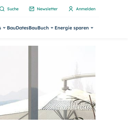
Suche
Newsletter
Anmelden
s
BauDates
BauBuch
Energie sparen