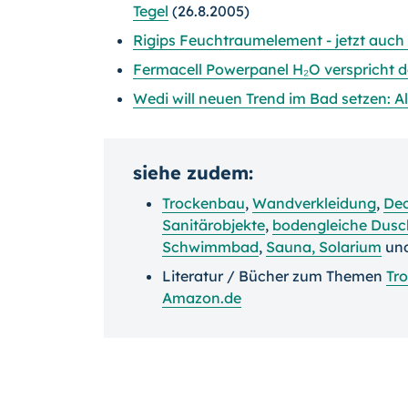
Tegel
(26.8.2005)
Rigips Feuchtraumelement - jetzt auch
Fermacell Powerpanel H₂O verspricht d
Wedi will neuen Trend im Bad setzen: A
siehe zudem:
Trockenbau
,
Wandverkleidung
,
Dec
Sanitärobjekte
,
bodengleiche Dus
Schwimmbad
,
Sauna, Solarium
un
Literatur / Bücher zum Themen
Tr
Amazon.de