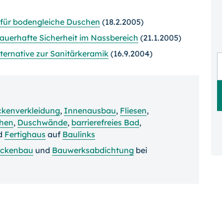
 für bodengleiche Duschen
(18.2.2005)
auerhafte Sicherheit im Nassbereich
(21.1.2005)
lternative zur Sanitärkeramik
(16.9.2004)
kenverkleidung
,
Innenausbau
,
Fliesen
,
chen
,
Duschwände
,
barrierefreies Bad
,
d
Fertighaus
auf
Baulinks
ockenbau
und
Bauwerksabdichtung
bei