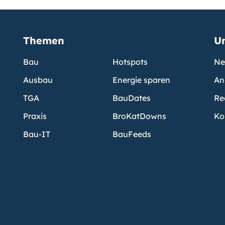
Themen
U
Bau
Hotspots
Ne
Ausbau
Energie sparen
An
TGA
BauDates
Re
Praxis
BroKatDowns
Ko
Bau-IT
BauFeeds