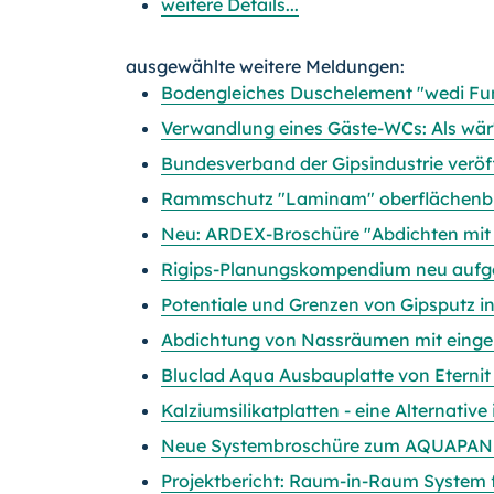
weitere Details...
ausgewählte weitere Meldungen:
Bodengleiches Duschelement "wedi Fun
Verwandlung eines Gäste-WCs: Als wär
Bundesverband der Gipsindustrie veröf
Rammschutz "Laminam" oberflächenbü
Neu: ARDEX-Broschüre "Abdichten mit
Rigips-Planungskompendium neu aufg
Potentiale und Grenzen von Gipsputz 
Abdichtung von Nassräumen mit eing
Bluclad Aqua Ausbauplatte von Eterni
Kalziumsilikatplatten - eine Alternativ
Neue Systembroschüre zum AQUAPANE
Projektbericht: Raum-in-Raum System fü