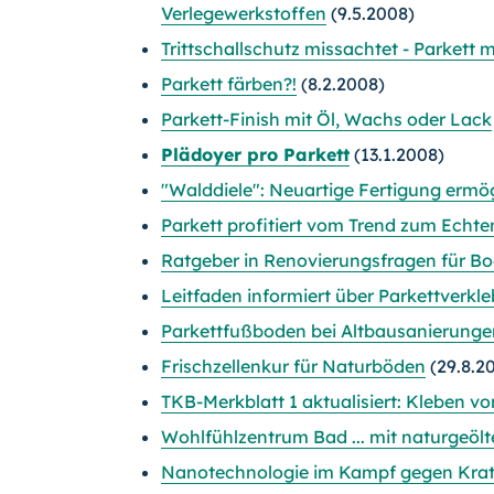
Verlegewerkstoffen
(9.5.2008)
Trittschallschutz missachtet - Parkett 
Parkett färben?!
(8.2.2008)
Parkett-Finish mit Öl, Wachs oder Lack
Plädoyer pro Parkett
(13.1.2008)
"Walddiele": Neuartige Fertigung ermög
Parkett profitiert vom Trend zum Echte
Ratgeber in Renovierungsfragen für Bo
Leitfaden informiert über Parkettverkl
Parkettfußboden bei Altbausanierungen
Frischzellenkur für Naturböden
(29.8.2
TKB-Merkblatt 1 aktualisiert: Kleben vo
Wohlfühlzentrum Bad ... mit naturgeöl
Nanotechnologie im Kampf gegen Kratz