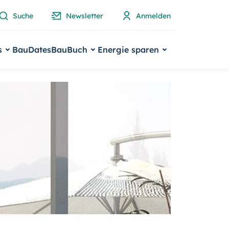
Suche
Newsletter
Anmelden
s
BauDates
BauBuch
Energie sparen