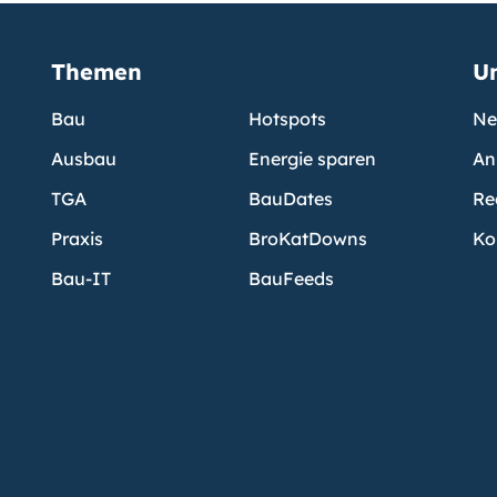
Themen
U
Bau
Hotspots
Ne
Ausbau
Energie sparen
An
TGA
BauDates
Re
Praxis
BroKatDowns
Ko
Bau-IT
BauFeeds