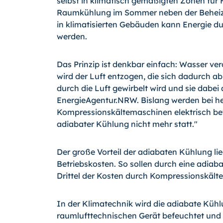
selbst in klimatisch gemäßigten Zonen für H
Raumkühlung im Sommer neben der Beheiz
in klimatisierten Gebäuden kann Energie du
werden.
Das Prinzip ist denkbar einfach: Wasser ve
wird der Luft entzogen, die sich dadurch a
durch die Luft gewirbelt wird und sie dabei
EnergieAgentur.NRW. Bislang werden bei h
Kompressionskältemaschinen elektrisch bet
adiabater Kühlung nicht mehr statt."
Der große Vorteil der adiabaten Kühlung li
Betriebskosten. So sollen durch eine adiaba
Drittel der Kosten durch Kompressionskäl
In der Klimatechnik wird die adiabate Kühl
raumlufttechnischen Gerät befeuchtet und d