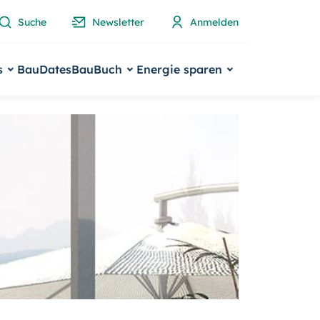
Suche
Newsletter
Anmelden
s
BauDates
BauBuch
Energie sparen