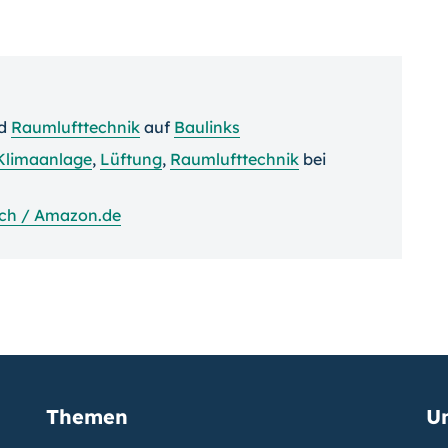
d
Raumlufttechnik
auf
Baulinks
Klimaanlage
,
Lüftung
,
Raumlufttechnik
bei
ch / Amazon.de
Themen
U