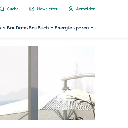
Suche
Newsletter
Anmelden
s
BauDates
BauBuch
Energie sparen