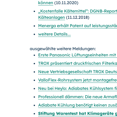
können
(10.11.2020)
„Kostenfalle Kältemittel“: DGNB-Report
Kälteanlagen
(11.12.2018)
Menerga erhält Patent auf leistungsst
weitere Details...
ausgewählte weitere Meldungen:
Erste Panasonic Lüftungseinheiten m
TROX präsentiert druckfrischen Filterk
Neue Vertriebsgesellschaft TROX Deu
ValloFlex-Rohrsystem jetzt montagefre
Neu bei Heylo: Adiabates Kühlsystem f
Professionell dämmen: Die neue Armaf
Adiabate Kühlung benötigt keinen zusä
Stiftung Warentest hat Klimageräte ge