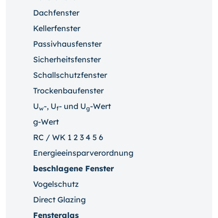
Dachfenster
Kellerfenster
Passivhausfenster
Sicherheitsfenster
Schallschutzfenster
Trockenbaufenster
U
-, U
- und U
-Wert
w
f
g
g-Wert
RC / WK 1 2 3 4 5 6
Energieeinsparverordnung
beschlagene Fenster
Vogelschutz
Direct Glazing
Fensterglas