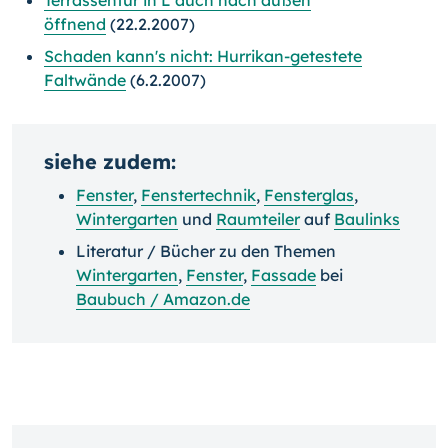
Terrassentür in L auch nach außen
öffnend
(22.2.2007)
Schaden kann's nicht: Hurrikan-getestete
Faltwände
(6.2.2007)
siehe zudem:
Fenster
,
Fenstertechnik
,
Fensterglas
,
Wintergarten
und
Raumteiler
auf
Baulinks
Literatur / Bücher zu den Themen
Wintergarten
,
Fenster
,
Fassade
bei
Baubuch / Amazon.de