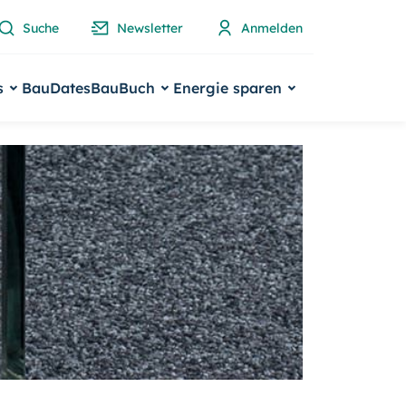
Suche
Newsletter
Anmelden
s
BauDates
BauBuch
Energie sparen