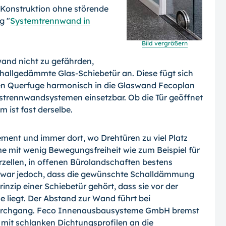
Konstruktion ohne störende
g "
Systemtrennwand in
Bild vergrößern
and nicht zu gefährden,
schallgedämmte Glas-Schiebetür an. Diese fügt sich
en Querfuge harmonisch in die Glaswand Fecoplan
astrennwandsystemen einsetzbar. Ob die Tür geöffnet
 ist fast derselbe.
ement und immer dort, wo Drehtüren zu viel Platz
me mit wenig Bewegungsfreiheit wie zum Beispiel für
rzellen, in offenen Bürolandschaften bestens
il war jedoch, dass die gewünschte Schalldämmung
inzip einer Schiebetür gehört, dass sie vor der
e liegt. Der Abstand zur Wand führt bei
urch­gang. Feco Innenausbausysteme GmbH bremst
 mit schlanken Dichtungsprofilen an die