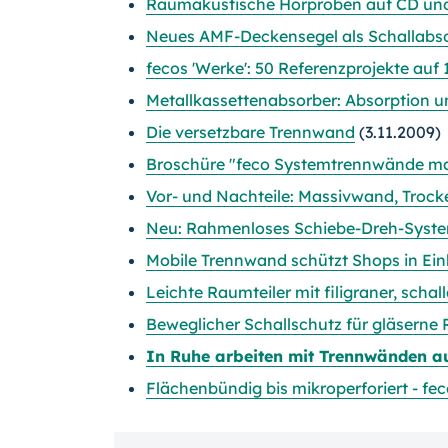
Raumakustische Hörproben auf CD und
Neues AMF-Deckensegel als Schallabso
fecos 'Werke': 50 Referenzprojekte auf 
Metallkassettenabsorber: Absorption u
Die versetzbare Trennwand
(3.11.2009)
Broschüre "feco Systemtrennwände m
Vor- und Nachteile: Massivwand, Tro
Neu: Rahmenloses Schiebe-Dreh-Syste
Mobile Trennwand schützt Shops in Ein
Leichte Raumteiler mit filigraner, sch
Beweglicher Schallschutz für gläsern
In Ruhe arbeiten mit Trennwänden au
Flächenbündig bis mikroperforiert - 