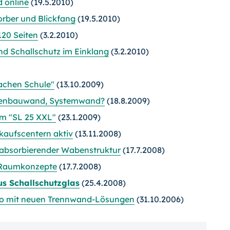
 online
(19.5.2010)
rber und Blickfang
(19.5.2010)
120 Seiten
(3.2.2010)
nd Schallschutz im Einklang
(3.2.2010)
achen Schule"
(13.10.2009)
ckenbauwand, Systemwand?
(18.8.2009)
m "SL 25 XXL"
(23.1.2009)
kaufscentern aktiv
(13.11.2008)
allabsorbierender Wabenstruktur
(17.7.2008)
e Raumkonzepte
(17.7.2008)
s Schallschutzglas
(25.4.2008)
feco mit neuen Trennwand-Lösungen
(31.10.2006)