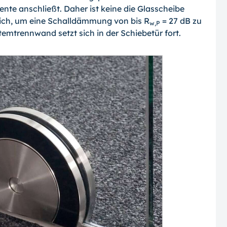
te anschließt. Daher ist keine die Glasscheibe
lich, um eine Schalldämmung von bis R
= 27 dB zu
w,P
emtrennwand setzt sich in der Schiebetür fort.