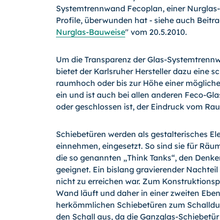
Systemtrennwand Fecoplan, einer Nurglas-
Profile, überwunden hat - siehe auch Beitra
Nurglas-Bauweise
" vom 20.5.2010.
Um die Transparenz der Glas-Systemtrennw
bietet der Karlsruher Hersteller dazu eine 
raumhoch oder bis zur Höhe einer möglich
ein und ist auch bei allen anderen Feco-Gl
oder geschlossen ist, der Eindruck vom Raum
Schiebetüren werden als gestalterisches El
einnehmen, eingesetzt. So sind sie für Räu
die so genannten „Think Tanks“, den Denke
geeignet. Ein bislang gravierender Nachte
nicht zu erreichen war. Zum Konstruktionspr
Wand läuft und daher in einer zweiten Eben
herkömmlichen Schiebetüren zum Schalld
den Schall aus, da die Ganzglas-Schiebetür