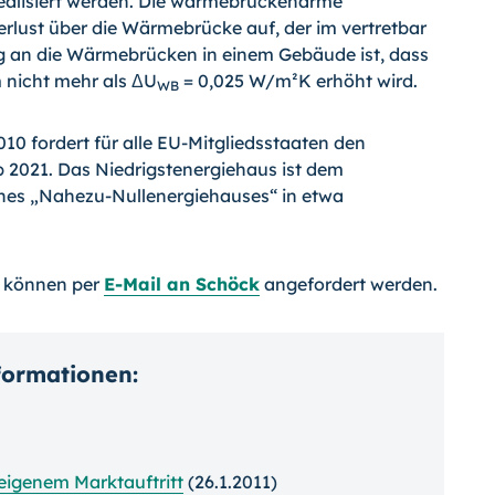
realisiert werden. Die wärmebrückenarme
rlust über die Wärmebrücke auf, der im vertretbar
g an die Wärmebrücken in einem Gebäude ist, dass
 nicht mehr als ΔU
= 0,025 W/m²K erhöht wird.
WB
10 fordert für alle EU-Mitgliedsstaaten den
 2021. Das Niedrigstenergiehaus ist dem
nes „Nahezu-Nullenergiehauses“ in etwa
T können per
E-Mail an Schöck
angefordert werden.
nformationen:
eigenem Marktauftritt
(26.1.2011)