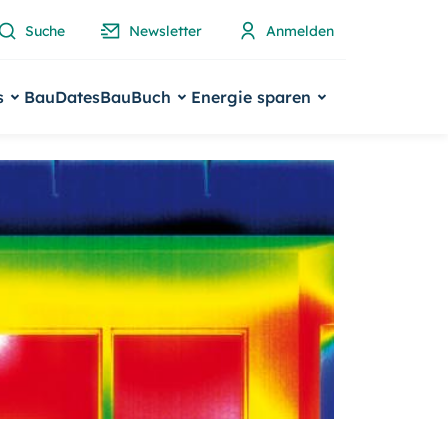
Suche
Newsletter
Anmelden
s
BauDates
BauBuch
Energie sparen