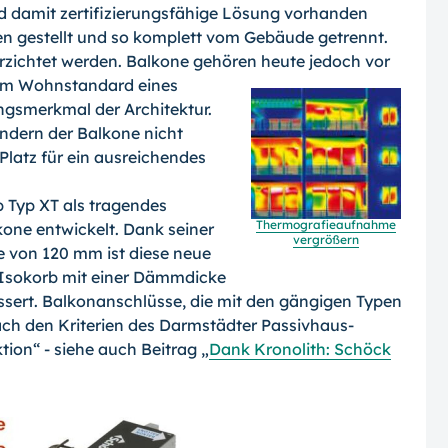
 damit zertifizierungsfähige Lösung vorhanden
en gestellt und so komplett vom Gebäude getrennt.
rzichtet werden. Balkone gehören heute jedoch vor
um Wohnstandard eines
ngsmerkmal der Architektur.
ndern der Balkone nicht
Platz für ein ausreichendes
 Typ XT als tragendes
Thermografieaufnahme
e entwickelt. Dank seiner
vergrößern
 von 120 mm ist diese neue
 Isokorb mit einer Dämmdicke
sert. Balkonanschlüsse, die mit den gängigen Typen
ch den Kriterien des Darmstädter Passivhaus-
ion“ - siehe auch Beitrag „
Dank Kronolith: Schöck