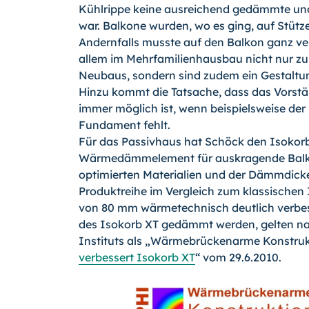
Kühlrippe keine ausreichend gedämmte und
war. Balkone wurden, wo es ging, auf Stütz
Andernfalls musste auf den Balkon ganz ve
allem im Mehrfamilienhausbau nicht
nur z
Neubaus, sondern sind zudem ein Gestaltu
Hinzu kommt die Tatsache, dass das Vorstä
immer möglich ist, wenn beispielsweise der 
Fundament fehlt.
Für das Passivhaus hat Schöck den Isokorb
Wärmedämmelement für auskragende Balkon
optimierten Materialien und der Dämmdicke
Produktreihe im Vergleich zum klassischen
von 80 mm wärmetechnisch deutlich verbes
des Isokorb XT gedämmt werden, gelten na
Instituts als „Wärmebrückenarme Konstrukt
verbessert Isokorb XT
“ vom 29.6.2010.