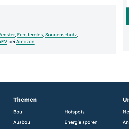
Fenster
,
Fensterglas
,
Sonnenschutz
,
nEV
bei
Amazon
Themen
U
Bau
Hotspots
Ne
Ausbau
Energie sparen
An