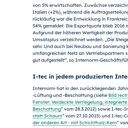
von 5% erwirtschaften. Zuwächse verzeichn
Italien (+2%), während die Auftragserteilung
rückläufig war die Entwicklung in Frankrei
54% gemeldet. Die Exportquote blieb 2016 
Aufgrund der höheren Wertigkeit der Produkt
Umsatzplus verzeichnet werden. „Die Steig
sehr. Und auch bei Neubau und Sanierung k
umfangreichen Netz an Vertriebspartnern si
gut aufgestellt“, so Internorm-Geschäftsfüh
I-tec in jedem produzierten Int
Internorm hat in den zurückliegenden Jahre
-Lüftung und -Beschattung (siehe
Bild rech
Fenster: Verdeckte Verriegelung, integriert
Beschattung
“ vom 28.3.2012) sowie I-tec-In
statt Schaum
“ vom 27.
10.
2015) und I-tec-
C
der anderen Art - mit Schichtholz-Kern
“ vo