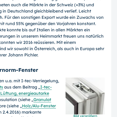
eten auch die Märkte in der Schweiz (+3%) und
 in Deutschland gleichbleibend verlief. Leicht
ch. Für den sonstigen Export wurde ein Zuwachs von
mit rund 55% gegenüber den Vorjahren konstant.
e konnte bis auf Italien in allen Märkten ein
erungen in unserem Heimmarkt freuen uns natürlich
onnten wir 2016 reüssieren. Mit einem
nd wir sowohl in Österreich, als auch in Europa sehr
rer Johann Pichler.
ernorm-Fenster
n u.a. mit I-tec-
Verriegelung,
ts
aus dem Beitrag „
I-tec-
e Lüftung, energieautarke
sulation (siehe „
Granulat
ore (siehe „
Holz/Alu-Fenster
m 2.4.2016) markante
Bild vergrößern