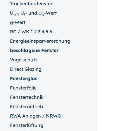
Trockenbaufenster
U
-, U
- und U
-Wert
w
f
g
g-Wert
RC / WK 1 2 3 4 5 6
Energieeinsparverordnung
beschlagene Fenster
Vogelschutz
Direct Glazing
Fensterglas
Fensterfolie
Fenstertechnik
Fensterantrieb
RWA-Anlagen / NRWG
Fensterlüftung