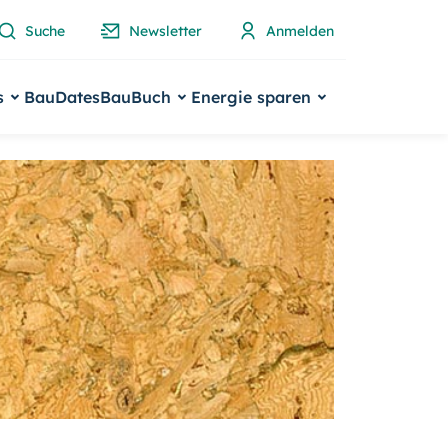
Suche
Newsletter
Anmelden
s
BauDates
BauBuch
Energie sparen