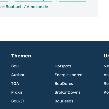
bei
Baubuch / Amazon.de
Themen
U
Bau
Hotspots
Ne
Ausbau
Energie sparen
An
TGA
BauDates
Re
Praxis
BroKatDowns
Ko
Bau-IT
BauFeeds