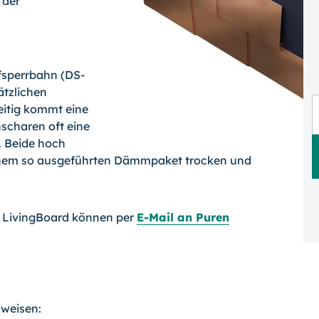
 der
sperrbahn (DS-
ätzlichen
eitig kommt eine
scharen oft eine
. Beide hoch
inem so ausgeführten Dämmpaket trocken und
d LivingBoard können per
E-Mail an Puren
rweisen: