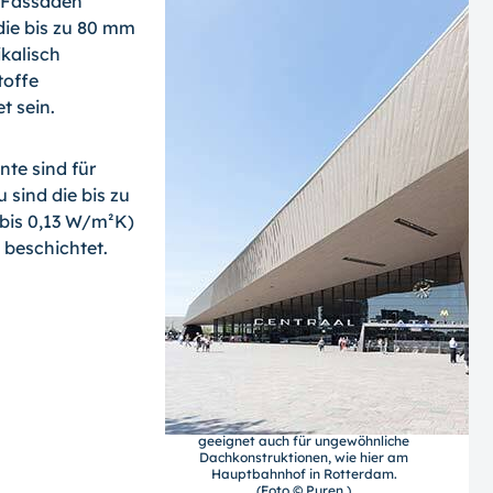
 Fassaden
die bis zu 80 mm
ikalisch
toffe
t sein.
te sind für
 sind die bis zu
bis 0,13 W/m²K)
 beschichtet.
geeignet auch für ungewöhnliche
Dachkonstruktionen, wie hier am
Hauptbahnhof in Rotterdam.
(Foto © Puren )