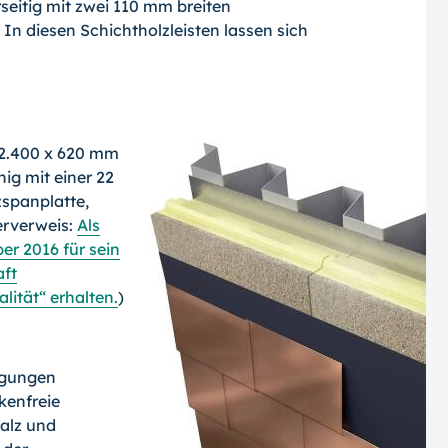
seitig mit zwei 110 mm breiten
 In diesen Schichtholzleisten lassen sich
 2.400 x 620 mm
hig mit einer 22
spanplatte,
erverweis:
Als
er 2016 für sein
aft
lität“ erhalten.
)
tigungen
kenfreie
falz und