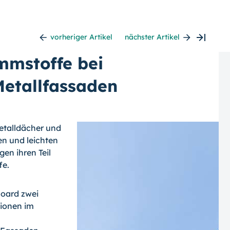
vorheriger Artikel
nächster Artikel
mmstoffe bei
Metallfassaden
etalldächer und
en und leichten
en ihren Teil
fe.
Board zwei
tionen im