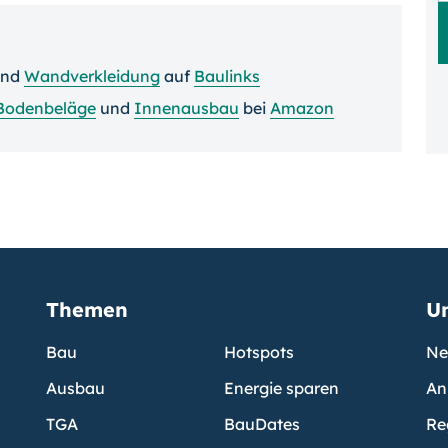
nd
Wandverkleidung
auf
Baulinks
Bodenbeläge
und
Innenausbau
bei
Amazon
Themen
U
Bau
Hotspots
Ne
Ausbau
Energie sparen
An
TGA
BauDates
Re