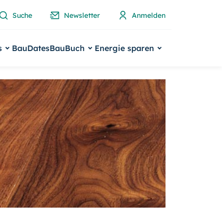
Suche
Newsletter
Anmelden
s
BauDates
BauBuch
Energie sparen