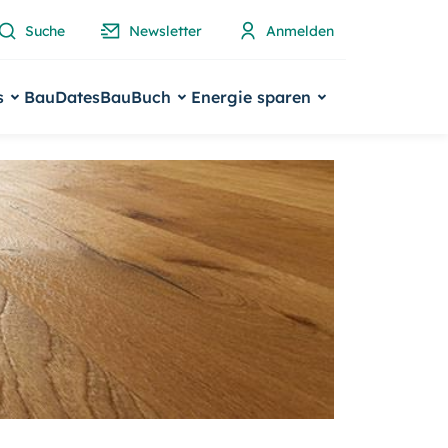
Suche
Newsletter
Anmelden
s
BauDates
BauBuch
Energie sparen