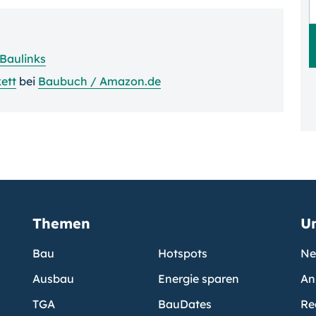
Baulinks
ett
bei
Baubuch / Amazon.de
Themen
U
Bau
Hotspots
Ne
Ausbau
Energie sparen
An
TGA
BauDates
Re