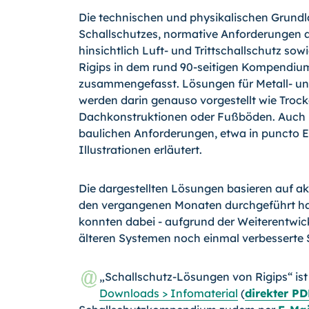
Die technischen und physikalischen Grund
Schallschutzes, normative Anforderungen 
hinsichtlich Luft- und Trittschallschutz so
Rigips in dem rund 90-seitigen Kompendiu
zusammengefasst. Lösungen für Me­tall- 
werden darin genauso vorge­stellt wie Tro
Dachkonstruktionen oder Fußböden. Auch 
baulichen Anforderungen, etwa in puncto 
Illustrationen erläutert.
Die dargestellten Lösungen basieren auf ak
den vergangenen Monaten durchgeführt ha
konnten dabei - aufgrund der Weiterentwi
älteren Systemen noch einmal verbessert
„Schallschutz-Lösungen von Rigips“ is
Downloads > Infomaterial
(
direkter P