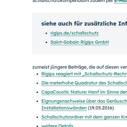
Schallschutzkompendium zudem per
E-Mai
siehe auch für zusätzliche I
rigips.de/schallschutz
Saint-Gobain Rigips GmbH
zumeist jüngere Beiträge, die auf diesen ve
Rigips reagiert mit „Schallschutz-Rechn
Die meterhohe Quadratur des Schallsch
CapaCoustic Nature: Hanf im Sinne de
Eignungsnachweise über das Geräuschv
Installationswänden
(19.05.2016)
Schallschutzordner mit dem ganzen 
weitere Details...