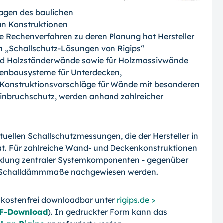
lagen des baulichen
an Konstruktionen
wie Rechenverfahren zu deren Planung hat Hersteller
m „Schallschutz-Lösungen von Rigips“
und Holzständerwände sowie für Holzmassivwände
ckenbausysteme für Unterdecken,
Konstruktionsvorschläge für Wände mit besonderen
Einbruchschutz, werden anhand zahlreicher
tuellen Schallschutzmessungen, die der Hersteller in
t. Für zahlreiche Wand- und Deckenkonstruktionen
cklung zentraler Sys­temkomponenten - gegenüber
e Schall­dämmmaße nachgewiesen werden.
t kostenfrei downloadbar unter
rigips.de >
DF-Download
). In gedruckter Form kann das