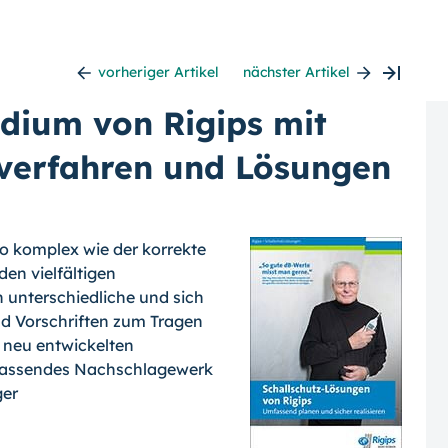
vorheriger Artikel
nächster Artikel
dium von Rigips mit
verfahren und Lösungen
o komplex wie der korrekte
n vielfäl­tigen
nterschied­liche und sich
 Vor­schriften zum Tragen
 neu entwickelten
fassendes Nachschlagewerk
ger