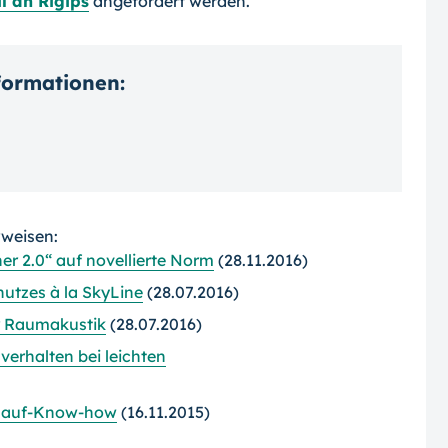
l an Rigips
angefordert werden.
nformationen:
rweisen:
er 2.0“ auf novellierte Norm
(28.11.2016)
utzes à la SkyLine
(28.07.2016)
r Raumakustik
(28.07.2016)
erhalten bei leichten
Knauf-Know-how
(16.11.2015)