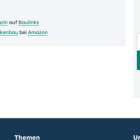
zin
auf
Baulinks
ckenbau
bei
Amazon
Themen
U