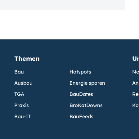
Themen
U
Bau
Hotspots
Ne
Ausbau
Energie sparen
An
TGA
BauDates
Re
Praxis
BroKatDowns
Ko
Bau-IT
BauFeeds