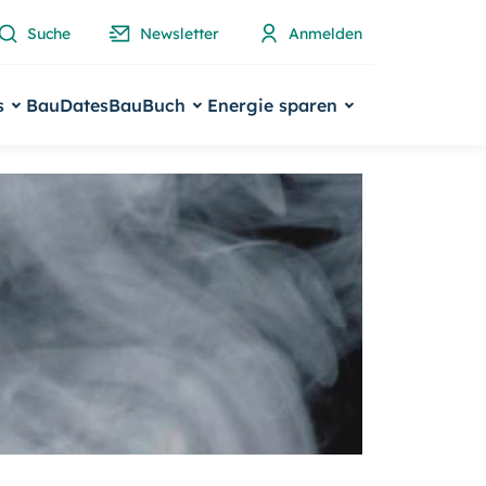
Suche
Newsletter
Anmelden
s
BauDates
BauBuch
Energie sparen