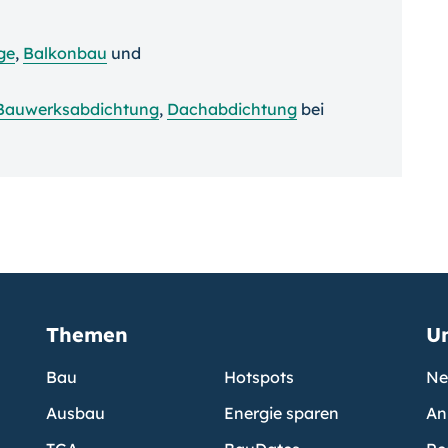
ge
,
Balkonbau
und
Bauwerksabdichtung
,
Dachabdichtung
bei
Themen
U
Bau
Hotspots
Ne
Ausbau
Energie sparen
An