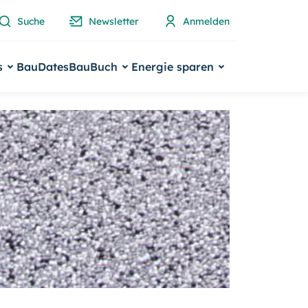
Suche
Newsletter
Anmelden
s
BauDates
BauBuch
Energie sparen