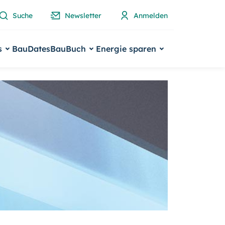
Suche
Newsletter
Anmelden
s
BauDates
BauBuch
Energie sparen