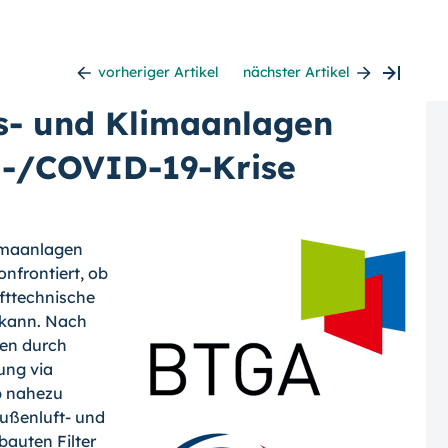
vorheriger Artikel
nächster Artikel
s- und Klimaanlagen
-/
COVID-
19-Krise
limaanlagen
onfrontiert, ob
fttechnische
 kann. Nach
ren durch
ung via
b nahezu
ußenluft- und
bauten Filter