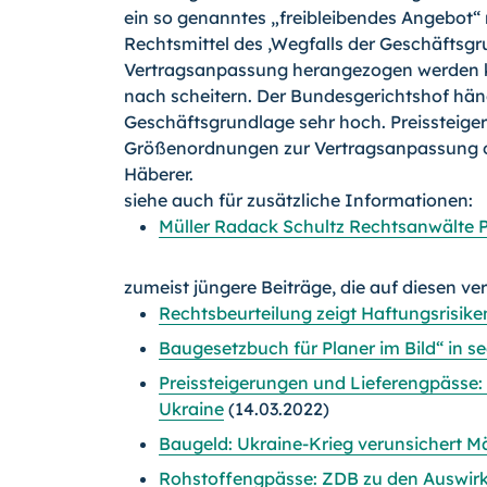
ein so genanntes „freibleibendes Angebot“ 
Rechtsmittel des ,Wegfalls der Geschäftsgru
Vertragsanpassung herangezogen werden kö
nach scheitern. Der Bundesgerichtshof häng
Geschäftsgrundlage sehr hoch. Preissteige
Größenordnungen zur Vertragsanpassung od
Häberer.
siehe auch für zusätzliche Informationen:
Müller Radack Schultz Rechtsanwälte 
zumeist jüngere Beiträge, die auf diesen ve
Rechtsbeurteilung zeigt Haftungsrisi
Baugesetzbuch für Planer im Bild“ in s
Preissteigerungen und Lieferengpässe:
Ukraine
(14.03.2022)
Baugeld: Ukraine-Krieg verunsichert Mä
Rohstoffengpässe: ZDB zu den Auswirk