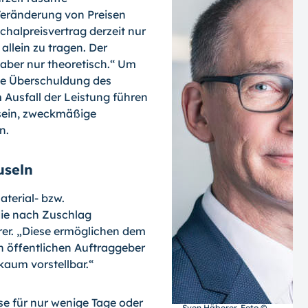
 Veränderung von Preisen
chalpreisvertrag derzeit nur
allein zu tragen. Der
 aber nur theoretisch.“ Um
e Überschuldung des
 Ausfall der Leistung führen
 sein, zweckmäßige
n.
useln
aterial- bzw.
 die nach Zuschlag
rer. „Diese ermöglichen dem
 öffentlichen Auftraggeber
kaum vorstellbar.“
se für nur wenige Tage oder
Sven Häberer. Foto ©