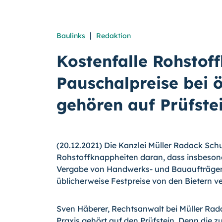
|
Baulinks
Redaktion
Kostenfalle Rohstof
Pauschalpreise bei 
gehören auf Prüfste
(20.12.2021) Die Kanzlei Müller Radack Schul
Rohstoffknappheiten daran, dass insbeson
Vergabe von Handwerks- und Bauaufträgen s
üblicherweise Festpreise von den Bietern v
Sven Häberer, Rechtsanwalt bei Müller Radac
Praxis gehört auf den Prüfstein. Denn die zu