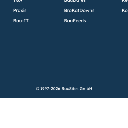
TGA
BauDates
Re
Praxis
BroKatDowns
Ko
Bau-IT
BauFeeds
© 1997-2026 BauSites GmbH