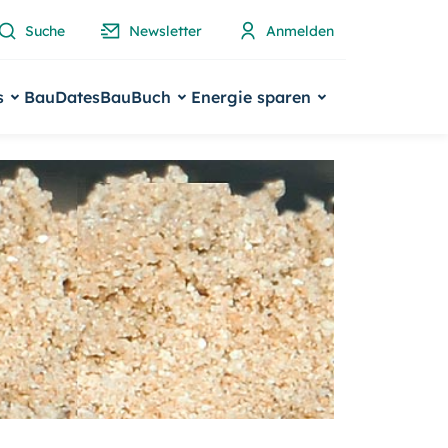
Suche
Newsletter
Anmelden
s
BauDates
BauBuch
Energie sparen