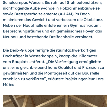
Schul­campus Wersen. Sie ruht auf Stahlbetonstützen;
nicht­tragende Außenwände in Holzrahmenbau­weise
sowie Brettsperrholz­elemente (X-LAM) im Dach
minimieren das Gewicht und verbessern die Ökobilanz.
Neben der Haupthalle entstehen ein Gymnastik­raum,
Besprechungs­räume und ein gemeinsames Foyer, das
Neubau und bestehende Dreifachhalle verbindet.
Die Derix-Gruppe fertigte die raumfachwerkartigen
Dach­träger in Westerkappeln, knapp drei Kilometer
vom Bauplatz entfernt. „Die Vorfertigung ermöglichte
uns, eine gleichbleibend hohe Qualität und Präzision zu
gewährleisten und die Montagezeit auf der Baustelle
erheblich zu verkürzen”, erläutert Projektingenieur Lars
Müter.