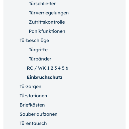
Türschließer
Türverriegelungen
Zutrittskontrolle
Panikfunktionen
Türbeschläge
Türgriffe
Türbänder
RC / WK 1 2 3 4 5 6
Einbruchschutz
Türzargen
Türstationen
Briefkästen
Sauberlaufzonen
Türentausch