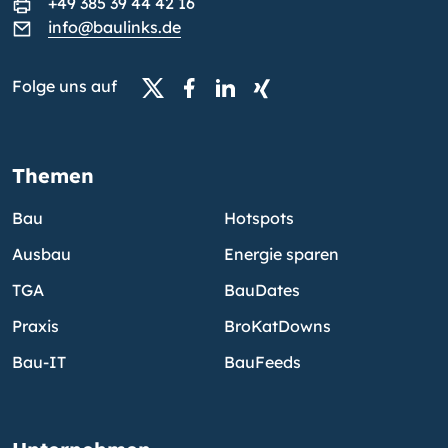
+49 385 39 44 42 16
info@baulinks.de
Folge uns auf
Themen
Bau
Hotspots
Ausbau
Energie sparen
TGA
BauDates
Praxis
BroKatDowns
Bau-IT
BauFeeds