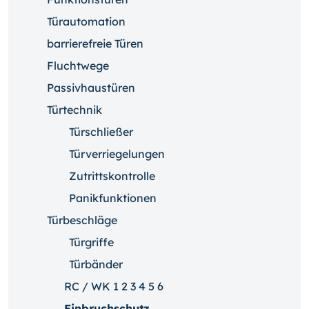
Türautomation
barrierefreie Türen
Fluchtwege
Passivhaustüren
Türtechnik
Türschließer
Türverriegelungen
Zutrittskontrolle
Panikfunktionen
Türbeschläge
Türgriffe
Türbänder
RC / WK 1 2 3 4 5 6
Einbruchschutz