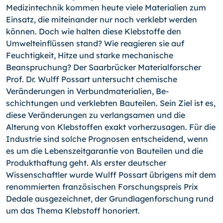
Medizintech­nik kommen heute viele Materialien zum
Einsatz, die miteinan­der nur noch verklebt werden
können. Doch wie halten diese Klebstoffe den
Umwelteinflüssen stand? Wie reagieren sie auf
Feuchtigkeit, Hitze und starke mechanische
Beanspruchung? Der Saarbrücker Materialforscher
Prof. Dr. Wulff Possart un­tersucht chemische
Veränderungen in Verbundmaterialien, Be­
schichtungen und verklebten Bauteilen.
Sein Ziel ist es,
diese Ver­änderungen zu verlangsamen und die
Alterung von Kleb­stoffen exakt vorherzusagen. Für die
Industrie sind solche Prognosen entscheidend, wenn
es um die Lebenszeitgarantie von Bauteilen und die
Produkthaftung geht. Als erster deut­scher
Wissenschaftler wurde Wulff Possart übrigens mit dem
renom­mierten französischen Forschungspreis Prix
Dedale aus­gezeichnet, der Grundlagenforschung rund
um das Thema Klebstoff honoriert.