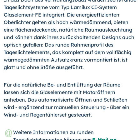
Tages­lichtsysteme vom Typ Lamilux CI-System
Glaselement FE inte­griert. Die energieeffizienten
Oberlichter gelten als hoch wär­medämmend, bieten
eine flächendeckende, natürliche Raum­ausleuchtung
und können dank ihres zurückhaltenden Designs auch
optisch gefallen: Das runde Rahmenprofil des
Tageslicht­elements, das komplett auf dem vollflächig
wärmegedämmten Aufsatzkranz vormontiert ist, ist
glatt und ohne Stöße ausge­führt.
Für die natürliche Be- und Entlüftung der Räume
lassen sich die Glaselemente mit Motoröffnern
anheben. Das automatisier­te Öffnen und Schließen
wird - ergänzend zur manuellen Steu­erung - über ein
Wind- und Regenfühlerset gesteuert.
Weitere Informationen zu runden
Tageslichtelementen können per
E-Mail an