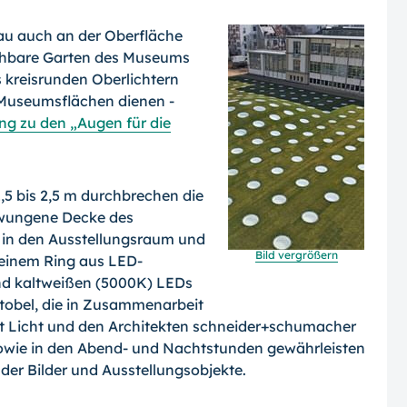
bau auch an der Oberfläche
gehbare Garten des Museums
 kreisrunden Oberlichtern
 Museumsflächen dienen -
g zu den „Augen für die
5 bis 2,5 m durch­brechen die
hwunge­ne Decke des
ht in den Ausstellungsraum und
Bild vergrößern
t einem Ring aus LED-
nd kaltweißen (5000K) LEDs
tobel, die in Zusammenarbeit
st Licht und den Architekten schneider+schumacher
owie in den Abend- und Nachtstunden ge­währleisten
er Bilder und Ausstellungsob­jekte.