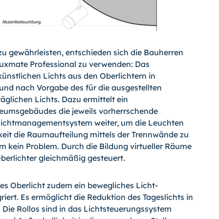
zu gewährleisten, entschieden sich die Bauherren
xmate Professional zu verwen­den: Das
nstlichen Lichts aus den Ober­lichtern in
nd nach Vorgabe des für die ausgestellten
glichen Lichts. Dazu er­mittelt ein
umsgebäudes die jeweils vor­herrschende
 Lichtmanagementsystem wei­ter, um die Leuchten
eit die Raumauftei­lung mittels der Trennwände zu
em kein Problem. Durch die Bildung virtueller Räume
erlichter gleichmäßig gesteuert.
es Oberlicht zudem ein bewegliches Licht­
ert. Es ermöglicht die Reduktion des Ta­geslichts in
 Die Rollos sind in das Licht­steuerungssystem