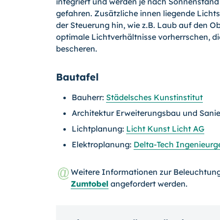
integriert und werden je nach Sonnenstand 
gefahren. Zusätzliche innen liegende Lich
der Steuerung hin, wie z.B. Laub auf den Ober
optimale Lichtverhältnisse vorherr­schen,
bescheren.
Bautafel
Bauherr:
Städelsches Kunstinstitut
Architektur Erweiterungsbau und Sani
Lichtplanung:
Licht Kunst Licht AG
Elektroplanung:
Delta-Tech Ingenieurg
Weitere Informationen zur Beleuchtun
Zumtobel
angefordert werden.