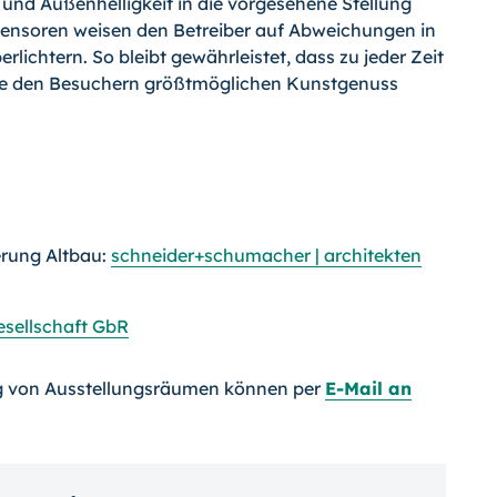
und Außenhelligkeit in die vorgesehene Stellung
tsensoren weisen den Betreiber auf Abweichungen in
lich­tern. So bleibt gewährleistet, dass zu jeder Zeit
 die den Besuchern größtmöglichen Kunstgenuss
erung Altbau:
schneider+schumacher | architekten
esellschaft GbR
g von Ausstellungsräumen können per
E-Mail an