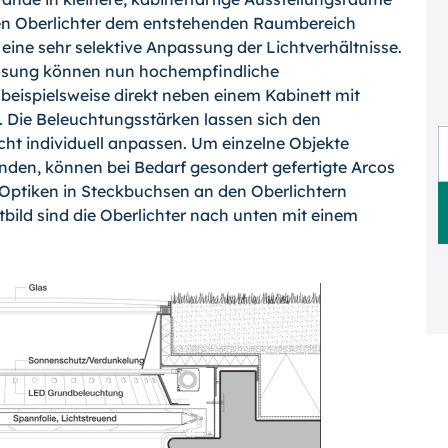
en Oberlichter dem entstehen­den Raumbereich
ne sehr selektive An­passung der Lichtverhältnisse.
lösung kön­nen nun hochempfindliche
 beispielsweise direkt neben einem Kabinett mit
 Die Be­leuchtungsstärken lassen sich den
ht in­dividuell anpassen. Um einzelne Objekte
den, können bei Bedarf gesondert gefertigte Arcos
 Optiken in Steckbuchsen an den Oberlichtern
bild sind die Oberlichter nach unten mit einem