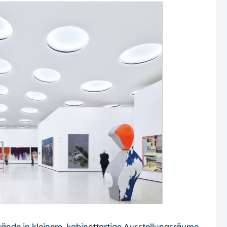
nde in kleinere, kabinettartige Ausstel­lungsräume