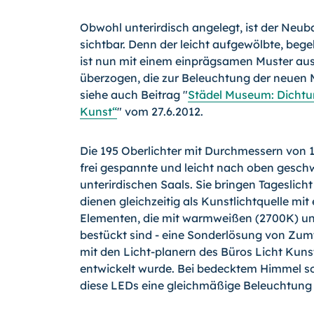
Obwohl unterirdisch angelegt, ist der Neu
sichtbar. Denn der leicht aufgewölbte, be
ist nun mit einem einprägsamen Muster aus
überzogen, die zur Beleuchtung der neuen
siehe auch Beitrag "
Städel Museum: Dichtun
Kunst“
" vom 27.6.
2012.
Die 195 Oberlichter mit Durchmessern von 1,
frei gespannte und leicht nach oben gesc
unterirdischen Saals. Sie bringen Tageslic
dienen gleichzeitig als Kunstlicht­quelle mi
Elementen, die mit warmweißen (2700K) u
bestückt sind - eine Sonderlösung von Zum
mit den Licht-planern des Büros Licht Kun
entwickelt wurde. Bei bedecktem Himmel s
diese LEDs eine gleichmäßige Beleuchtung d