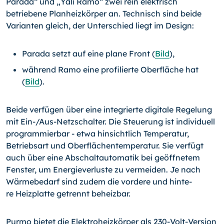
Parada“ und „Yali Ramo“ zwei rein elektrisch
betriebene Planheizkör­per an. Technisch sind beide
Varianten gleich, der Unter­schied liegt im Design:
Parada setzt auf eine plane Front (
Bild
),
während Ramo eine profilierte Oberfläche hat
(
Bild
).
Beide verfügen über eine integrierte digitale Regelung
mit
Ein-/Aus-Netzschalter.
Die Steuerung ist individuell
program­mierbar - etwa hinsichtlich Temperatur,
Betriebsart und Ober­flächentemperatur. Sie verfügt
auch über eine Abschaltauto­matik bei geöffnetem
Fenster, um Energieverluste zu vermei­den. Je nach
Wärmebedarf sind zudem die vordere und hinte­
re Heizplatte getrennt beheizbar.
Purmo bietet die Elektroheizkörper als 230-Volt-Version